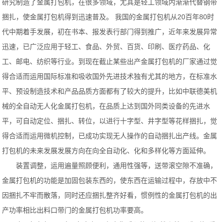
研究制造了金属打包机，在很多领域，尤其是轻工领域内渐渐代替钢带
捆扎，使金属打包机得到迅速普及。 我国的金属打包机从20百年80时
代中期着手发展，初在书本、报发表行部门得到推广，近年来发展异常
迅速，已广泛应用于轻工、食品、外贸、百货、印刷、医疗药品、化
工、邮电、纺织等行业。到现在截止某些出产金属打包机的厂家通过觉
得合适而运用国际标准和吸收国外先进技术独有尤其的地方，在标准水
平、预设制造技术和产品品质方面都有了较大的提升，比如中联德美机
械的全自动无人化金属打包机，在品质上达到国外同类设备的先进水
平，可自动定位、捆扎、转位，以进行十字型、井字型等花样捆扎，觉
得合适而运用微机控制，已成功实现无人操作的自动捆扎出产线。金属
打包机的未来发展发展方向在向全自动化、化和多样化等方面延伸。
装置调整，运用遍量照顾便利，通用性强等，送带滚空隙不准确，
金属打包机的功能是加固包装东西的，使东西在运输过程中，存放中不
因捆扎不牢而散落，同时还应捆扎整齐好看，惯例性的金属打包机的出
产功率相比出料口带门的金属打包机功率要高。