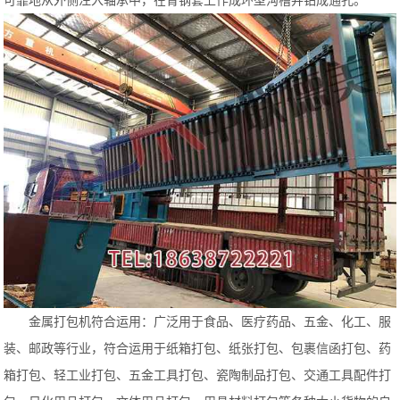
可靠地从外侧注入轴承中，在青钢套上作成环型沟槽并钻成通孔。
金属打包机符合运用：广泛用于食品、医疗药品、五金、化工、服
装、邮政等行业，符合运用于纸箱打包、纸张打包、包裹信函打包、药
箱打包、轻工业打包、五金工具打包、瓷陶制品打包、交通工具配件打