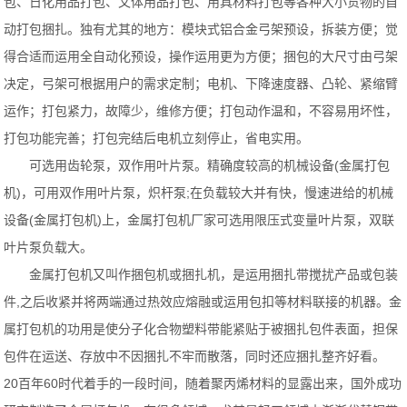
包、日化用品打包、文体用品打包、用具材料打包等各种大小货物的自
动打包捆扎。独有尤其的地方：模块式铝合金弓架预设，拆装方便；觉
得合适而运用全自动化预设，操作运用更为方便；捆包的大尺寸由弓架
决定，弓架可根据用户的需求定制；电机、下降速度器、凸轮、紧缩臂
运作；打包紧力，故障少，维修方便；打包动作温和，不容易用坏性，
打包功能完善；打包完结后电机立刻停止，省电实用。
可选用齿轮泵，双作用叶片泵。精确度较高的机械设备(金属打包
机)，可用双作用叶片泵，炽杆泵;在负载较大并有快，慢速进给的机械
设备(金属打包机)上，金属打包机厂家可选用限压式变量叶片泵，双联
叶片泵负载大。
金属打包机又叫作捆包机或捆扎机，是运用捆扎带搅扰产品或包装
件,之后收紧并将两端通过热效应熔融或运用包扣等材料联接的机器。金
属打包机的功用是使分子化合物塑料带能紧贴于被捆扎包件表面，担保
包件在运送、存放中不因捆扎不牢而散落，同时还应捆扎整齐好看。
20百年60时代着手的一段时间，随着聚丙烯材料的显露出来，国外成功