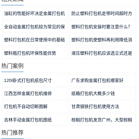
油缸的性能好坏决定金属打包机
防止塑料打包机走带时间超时方
稳定…
2021-11-15
法分…
2021-11-12
全自动金属打包机较为常见的保
塑料打包机安装时要注意什么？
养方…
2021-11-09
2021-11-06
塑料打包机在日常使用中的基础
塑料打包机使塑料再利用降低消
工作…
2021-11-04
耗
2021-11-01
塑料瓶打包机环保性能优势
液压塑料打包机应该选立式还是
2021-10-31
卧式…
2021-10-29
热门案例
120t卧式打包机纸包尺寸
广东求购金属打包机哪家好
2019-11-09
2019-05-16
江西怎样金属打包机维修
纸箱打包机大概多少钱
2019-05-25
2019-08-04
打包机不自动切断图解
甘肃钢铁打包机使用方法
2019-11-07
2019-04-09
吉林手动金属打包机图纸
棕榈打包机发货广州，大型棕榈
2019-05-16
打包…
2016-03-07
热门推荐