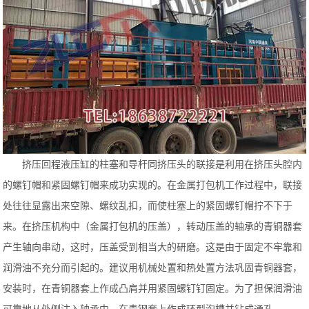
挤压回程液压缸的柱塞和导杆同挤压头的联接是利用在挤压头腔内
的螺钉帽和紧固螺钉帽来成功实现的。在金属打包机工作过程中，联接
处往往显露出来空隙、螺纹乱扣，而使柱塞上的紧固螺钉帽拧不下于
来。在挤压机构中（金属打包机的压盖），转动压盖的轴承的青铜器套
产生轴向串动，这时，压盖受到相当大的研磨。这是由于固定不牢靠和
润滑油不充分而引起的。建议用机械处置和热处置方法巩固青铜器套，
安装时，在青铜器套上作成凸肩并用紧固螺钉钉固定。为了担保润滑油