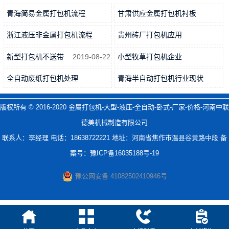
青海简易金属打包机流程
甘肃供应金属打包机衬板
2019-05-29
2019-06-03
浙江液压非金属打包机流程
贵州砖厂打包机应用
2019-06-17
2019-04-18
新型打包机不送带
2019-08-22
小型牧草打包机企业
2019-09-29
全自动废纸打包机处理
青海半自动打包机行业现状
2019-10-29
2019-04-09
版权所有 © 2016-2020
金属打包机-大型-液压-全自动-卧式-厂家-价格-河南中联
德美机械制造有限公司
联系人：李经理 电话：18638722221 地址：河南省焦作市温县谷黄路中段 备
案号：
豫ICP备16035188号-19
豫公网安备 41082502410946号