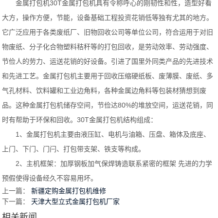
金属打包机30T金属打包机具有令称呼心的刚韧性和性，造型好看
大方，操作方便，节能，设备基础工程投资花销低等独有尤其的地方。
它广泛应用于各类废纸厂、旧物回收公司等单位公司，符合运用于对旧
物废纸、分子化合物塑料秸秆等的打包回收，是劳动效率、劳动强度、
节俭人的劳力、运送花销的好设备。引进了国里外同类产品的先进技术
和先进工艺。金属打包机主要用于回收压缩硬纸板、废薄膜、废纸、多
气孔材料、饮料罐和工业边角料，各种金属边角料等包装材猜想到废
品。这种金属打包机储存空间，节俭达80%的堆放空间，运送花销，同
时有帮助于环保和回收。30T金属打包机结构组成：
1、金属打包机主要由液压缸、电机与油箱、压盘、箱体及底座、
上门、下门、门闩、打包带支架、铁支等构成。
2、主机框架：加厚钢板加气保焊铸造联系紧密的框架 先进的力学
预假使得设备经久不容易用坏。
上一篇：
新疆定购金属打包机维修
下一篇：
天津大型立式金属打包机厂家
相关新闻