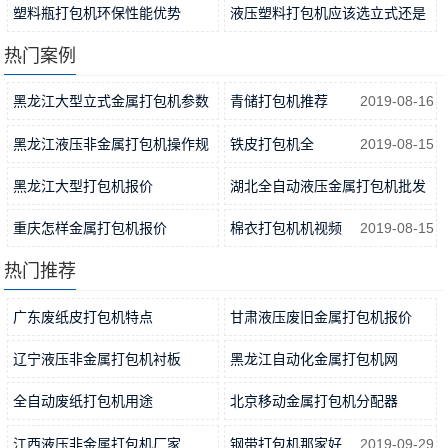
工作…
2021-11-04
耗
2021-11-01
塑料瓶打包机环保性能优势
液压塑料打包机应该选立式还是
2021-10-31
卧式…
2021-10-29
热门案例
黑龙江大型立式金属打包机参数
青储打包机推荐
2019-08-16
2019-05-19
黑龙江液压非金属打包机操作规
铁皮打包机全
2019-08-15
程
2019-05-19
黑龙江大型打包机报价
湖北全自动液压金属打包机批发
2019-04-09
2019-05-06
重庆怎样金属打包机报价
棉衣打包机机视频
2019-08-15
2019-05-19
热门推荐
广东废纸皮打包机特点
甘肃液压废旧金属打包机报价
2019-04-20
2019-06-11
辽宁液压非金属打包机衬板
黑龙江自动化金属打包机网
2019-04-30
2019-06-21
全自动废纸打包机用途
北京移动金属打包机分配器
2019-09-02
2019-04-29
江西液压非金属打包机厂家
钢带打包机那家好
2019-09-29