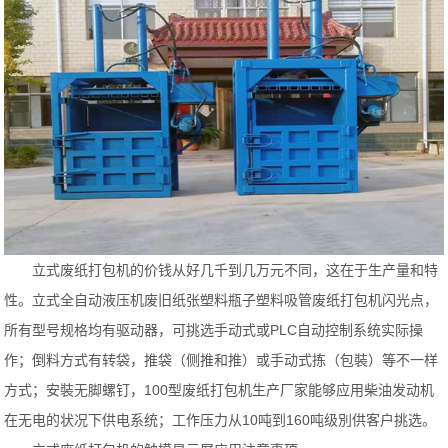
立式废纸打包机的价钱从好几千到几万元不同，这在于生产量和特
性。立式全自动液压机废旧纸张塑料瓶子塑料吸管废纸打包机闪光点，
所有型号规格均有驱动器，可挑选手动式或PLC自动控制系统实际操
作；倒料方式有转袋，推袋（侧推和推）或手动式拣（包裝）等不一样
方式；安裝无脚螺钉，100型废纸打包机生产厂家能够应用柴油发动机
在无电的状况下供电系统；工作压力从10吨到160吨级別供客户挑选。