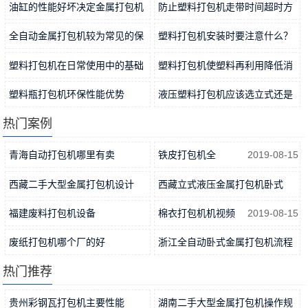
油缸的性能好坏决定金属打包机
防止塑料打包机走带时间超时方
稳定…
2021-11-15
法分…
2021-11-12
全自动金属打包机较为常见的保
塑料打包机安装时要注意什么？
养方…
2021-11-09
2021-11-06
塑料打包机在日常使用中的基础
塑料打包机使塑料再利用降低消
工作…
2021-11-04
耗
2021-11-01
塑料瓶打包机环保性能优势
液压塑料打包机应该选立式还是
2021-10-31
卧式…
2021-10-29
热门案例
青海自动打包机哪里有卖
铁皮打包机全
2019-08-15
2019-04-09
西藏二手大型金属打包机设计
西藏立式液压金属打包机卧式
2019-05-06
2019-05-27
福建废料打包机设备
棉衣打包机机视频
2019-08-15
2019-04-23
废纸打包机哪个厂的好
浙江全自动卧式金属打包机流程
2019-10-21
2019-05-06
热门推荐
贵州彩钢瓦打包机主要性能
湖南二手大型金属打包机操作规