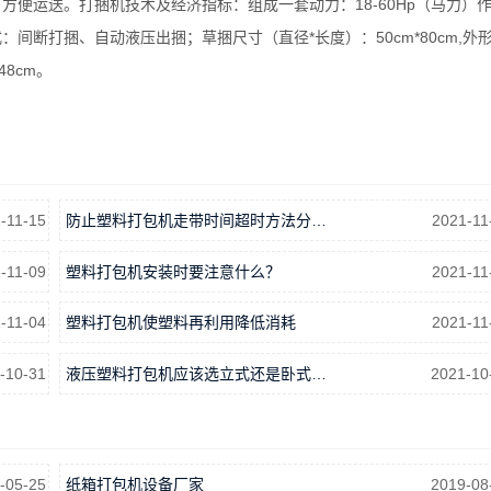
便运送。打捆机技术及经济指标：组成一套动力：18-60Hp（马力）
捆方式：间断打捆、自动液压出捆；草捆尺寸（直径*长度）：50cm*80cm,外
*48cm。
-11-15
防止塑料打包机走带时间超时方法分…
2021-11
-11-09
塑料打包机安装时要注意什么？
2021-11
-11-04
塑料打包机使塑料再利用降低消耗
2021-11
-10-31
液压塑料打包机应该选立式还是卧式…
2021-10
-05-25
纸箱打包机设备厂家
2019-08