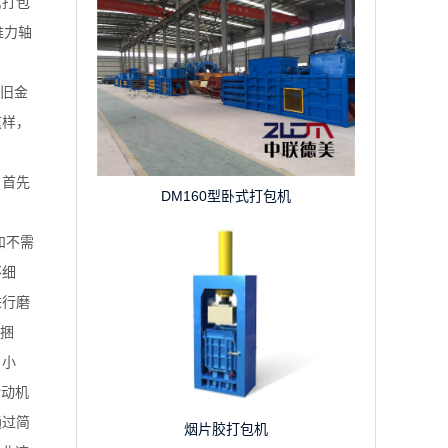
属打包
推力轴
废旧金
这样，
，首先
DM160型卧式打包机
和不需
不细
进行磨
方捆
、小
传动机
通过简
烟片胶打包机