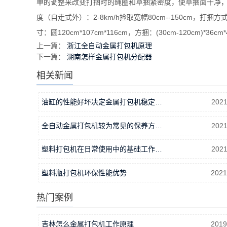
单的调整来改变打捆时的绳圈和草捆紧密度，使草捆面干净，方
度（自走式外）：2-8km/h捡取宽幅80cm--150cm，打
寸：圆120cm*107cm*116cm，方捆：(30cm-120cm)*36cm
上一篇：
浙江全自动金属打包机原理
下一篇：
湖南怎样金属打包机分配器
相关新闻
油缸的性能好坏决定金属打包机稳定…
2021
全自动金属打包机较为常见的保养方…
2021
塑料打包机在日常使用中的基础工作…
2021
塑料瓶打包机环保性能优势
2021
热门案例
吉林怎么金属打包机工作原理
2019