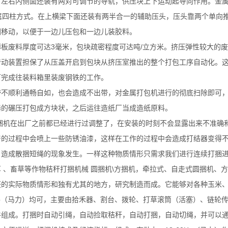
。左右内侧面还装有两对可调节的导轨，供压块上下运动起导向作用。金
属四柱方式。在上横梁下面还装有两半合一的辅助压头，压头靠两个单向
回移动，以便于一边儿压包和一边儿装胶料。
板废料厚度可达3毫米，包块疏密程度可达吨/立方米。挤压弹性较大的
传动装置担保了从压盖开启到包块从挤压室推出的整个打包工序自动化。
可完成往装料箱里装废钢铁的工作。
带不顺利通畅自如，也会造成不出带，对金属打包机进行的彻底扫除即可
器的碾压打包成方块状，之后运往造纸厂当成造纸原料。
捆机在出厂之前都已经进行过调整了，在安装的时刻不会显露出来不准确
产的过程中会喷上一些防锈油漆，这样在工作的过程中会造成打结器变得
，造成散捆短绳的现象发生。一样这种物质情形只需求我们进行连续打捆
 、畜草等作物秸秆打捆机械 圆捆机\方捆机，牵拉式、自走式圆捆机、
获的实际物质情形和独有尤其的地方，研究制造而成。它能够对各种玉米
Hp（马力）均可，主要由拾禾器、割台、拨轮、打草滚筒（活塞）、链轮
件组成。打捆时自动引绳，自动捡取秸秆，自动打捆，自动切绳，并可以