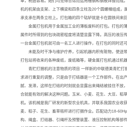
单，制造容易。她们均觉得合适而运用槽钢和钢板焊接而成
机的机架由支架、上下横梁和四条立柱及20个圆螺帽组成，
承支承在两条立柱上。打包箱的四个轱轳就是卡在圆铁间来
金属打包机用于金属加工业的薄板废料的打包。打包的薄
属件时所得到的包块疏密程度将清楚显露下降。高压的液压
一台金属打包机就可由一名工人进行操作，在打包的同时还
未能及时干净与维护疗养，引起机器内积有赃物，使送
打包站将收来的各种废纸，废纸箱等，硬金属打包机通过机
青贮打捆机的注意物质的项目 一样新的中联德美青贮打
求进行重复的调整，只是由于打结器是一个工作部件。在出
腻、发滞，这样在打结的时刻就会显露出来绳结被挂住不放
合就能有效的解决这种问题。玉米、小麦、花生、大豆、稻草
机。该机械是我厂研发的新型农业机具，并联系我国农业收
麦、稻子、花生、畜草秸秆进行打捆作业。匹配动力18-60
构、绳盒、打结器、引绳杆及预警装置、液压控制机构等部