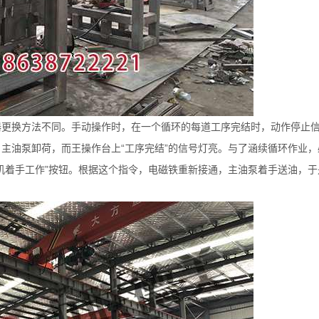
器更换方法不同。手动操作时，在一个循环的每道工序完结时，动作停止
主油泵卸荷，而王操作台上“工序完结”的信号灯亮。与了涵续循环作业，
机着手工作”按钮。根据这个指令，电磁铁重新接通，主油泵着手送油，于