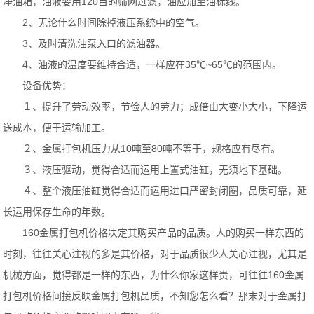
净油箱，油液要用120目的筛网过滤，油应加至油标线。
2、无论什么时间除掉液压系统中的空气。
3、及时清洗油泵入口的滤油器。
4、油液的温度要维持合适，一样应在35℃~65℃的范围内。
设备优势：
１、提升了劳动效率，节俭人的劳力；成倍由大变小大小，下降运
送成本，便于运输加工。
２、金属打包机压力从10吨至80吨不等于，规格应有尽有。
３、液压驱动，觉得合适而运用上置式油缸，无须地下基础。
４、整个液压油缸觉得合适而运用进口严密封闭圈，品质可靠，延
长运用保存生命的年数。
160金属打包机价格决定其购买产品的品质。人的购买一样东西的
时刻，往往关心注视的多是其价格，对于品质很少人关心注视，尤其是
机械方面，觉得都是一样的东西，为什么你家这样贵，可往往160金属
打包机价格间接反映金属打包机品质，不知您怎么看？那末对于金属打