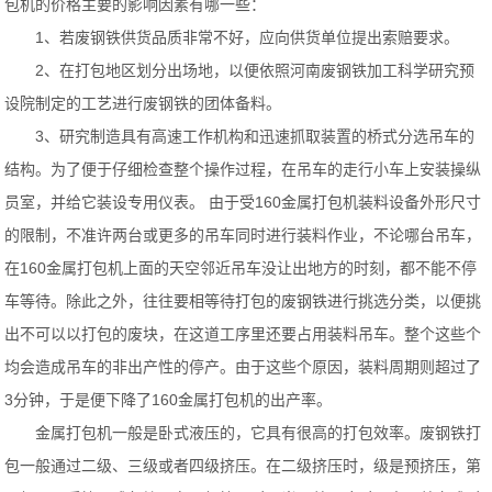
包机的价格主要的影响因素有哪一些：
1、若废钢铁供货品质非常不好，应向供货单位提出索赔要求。
2、在打包地区划分出场地，以便依照河南废钢铁加工科学研究预
设院制定的工艺进行废钢铁的团体备料。
3、研究制造具有高速工作机构和迅速抓取装置的桥式分选吊车的
结构。为了便于仔细检查整个操作过程，在吊车的走行小车上安装操纵
员室，并给它装设专用仪表。 由于受160金属打包机装料设备外形尺寸
的限制，不准许两台或更多的吊车同时进行装料作业，不论哪台吊车，
在160金属打包机上面的天空邻近吊车没让出地方的时刻，都不能不停
车等待。除此之外，往往要相等待打包的废钢铁进行挑选分类，以便挑
出不可以以打包的废块，在这道工序里还要占用装料吊车。整个这些个
均会造成吊车的非出产性的停产。由于这些个原因，装料周期则超过了
3分钟，于是便下降了160金属打包机的出产率。
金属打包机一般是卧式液压的，它具有很高的打包效率。废钢铁打
包一般通过二级、三级或者四级挤压。在二级挤压时，级是预挤压，第