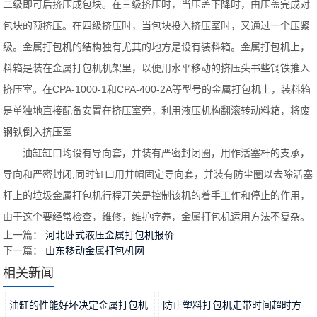
二级即可后挤压成包块。在三级挤压时，当压盖下降时，由压盖完成对
包块的预挤压。在四级挤压时，当包块投入挤压室时，又通过一个压紧
级。金属打包机的结构独有尤其的地方是设有装料箱。金属打包机上，
料箱是装在金属打包机机架里，以便用水平移动的挤压头书些钢铁推入
挤压室。在CPA-1000-1和CPA-400-2A等型号的金属打包机上，装料箱
是单独地直接配备安置在挤压室旁，利用液压机构翻滚转动料箱，将废
钢铁倒入挤压室
油缸缸口均设有导向套，并装有严密封闭圈，用作活塞杆的支承，
导向和严密封闭,同时缸口用并帽固定导向套，并装有防尘圈以去除活塞
杆上的垃圾金属打包机行程开关是控制该机的着手工作和停止的作用，
由于这个要经常检查，维修，维护疗养，金属打包机运用方法不复杂。
上一篇：
河北卧式液压金属打包机报价
下一篇：
山东移动金属打包机网
相关新闻
油缸的性能好坏决定金属打包机
防止塑料打包机走带时间超时方