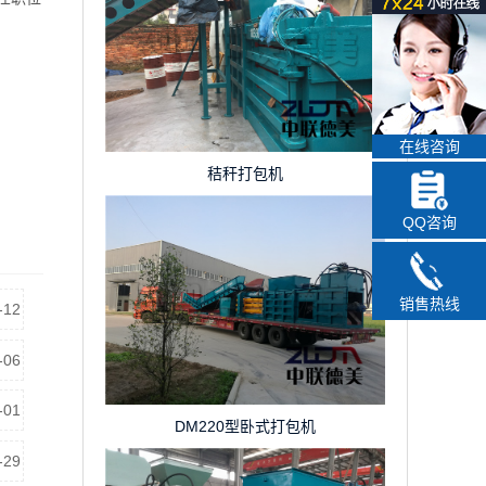
在线咨询
秸秆打包机
QQ咨询
销售热线
-12
-06
-01
DM220型卧式打包机
-29