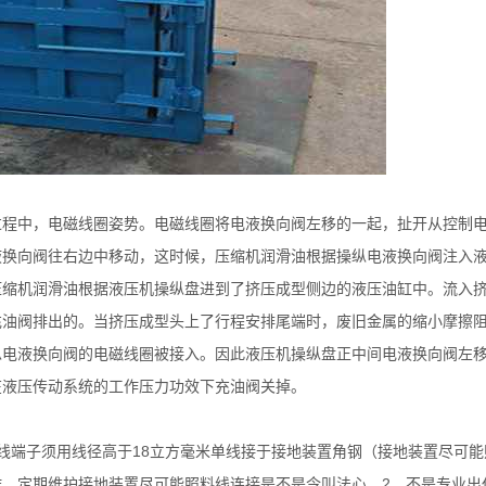
过程中，电磁线圈姿势。电磁线圈将电液换向阀左移的一起，扯开从控制
液换向阀往右边中移动，这时候，压缩机润滑油根据操纵电液换向阀注入
压缩机润滑油根据液压机操纵盘进到了挤压成型侧边的液压油缸中。流入
充油阀排出的。当挤压成型头上了行程安排尾端时，废旧金属的缩小摩擦
纵电液换向阀的电磁线圈被接入。因此液压机操纵盘正中间电液换向阀左
在液压传动系统的工作压力功效下充油阀关掉。
线端子须用线径高于18立方毫米单线接于接地装置角钢（接地装置尽可能
，定期维护接地装置尽可能照料线连接是不是令叫法心。2、不是专业出