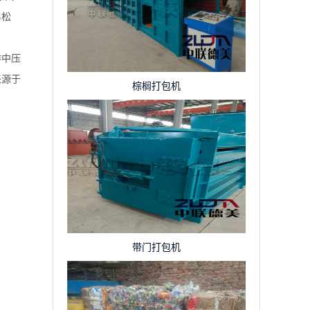
易松
作中压
来源于
棕榈打包机
带门打包机