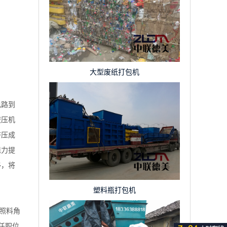
大型废纸打包机
电路到
液压机
挤压成
阻力提
移，将
塑料瓶打包机
照料角
任职位