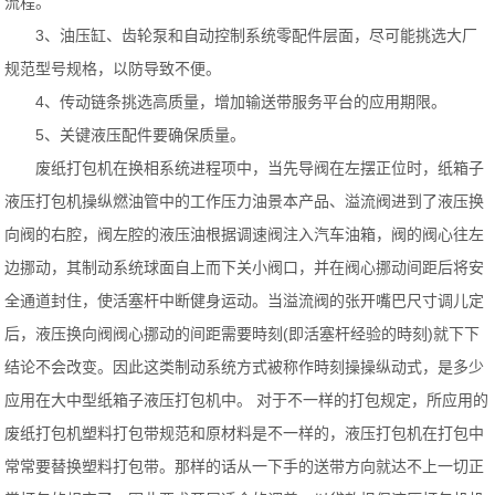
流程。
3、油压缸、齿轮泵和自动控制系统零配件层面，尽可能挑选大厂
规范型号规格，以防导致不便。
4、传动链条挑选高质量，增加输送带服务平台的应用期限。
5、关键液压配件要确保质量。
废纸打包机在换相系统进程项中，当先导阀在左摆正位时，纸箱子
液压打包机操纵燃油管中的工作压力油景本产品、溢流阀进到了液压换
向阀的右腔，阀左腔的液压油根据调速阀注入汽车油箱，阀的阀心往左
边挪动，其制动系统球面自上而下关小阀口，并在阀心挪动间距后将安
全通道封住，使活塞杆中断健身运动。当溢流阀的张开嘴巴尺寸调儿定
后，液压换向阀阀心挪动的间距需要時刻(即活塞杆经验的時刻)就下下
结论不会改变。因此这类制动系统方式被称作時刻操操纵动式，是多少
应用在大中型纸箱子液压打包机中。 对于不一样的打包规定，所应用的
废纸打包机塑料打包带规范和原材料是不一样的，液压打包机在打包中
常常要替换塑料打包带。那样的话从一下手的送带方向就达不上一切正