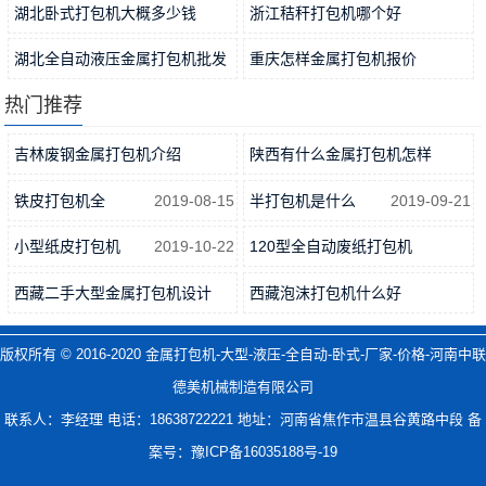
2019-08-15
2019-10-21
湖北卧式打包机大概多少钱
浙江秸秆打包机哪个好
2019-04-09
2019-04-23
湖北全自动液压金属打包机批发
重庆怎样金属打包机报价
2019-05-06
2019-05-19
热门推荐
吉林废钢金属打包机介绍
陕西有什么金属打包机怎样
2019-05-27
2019-06-16
铁皮打包机全
2019-08-15
半打包机是什么
2019-09-21
小型纸皮打包机
2019-10-22
120型全自动废纸打包机
2019-11-15
西藏二手大型金属打包机设计
西藏泡沫打包机什么好
2019-05-06
2019-04-23
版权所有 © 2016-2020
金属打包机-大型-液压-全自动-卧式-厂家-价格-河南中联
德美机械制造有限公司
联系人：李经理 电话：18638722221 地址：河南省焦作市温县谷黄路中段 备
案号：
豫ICP备16035188号-19