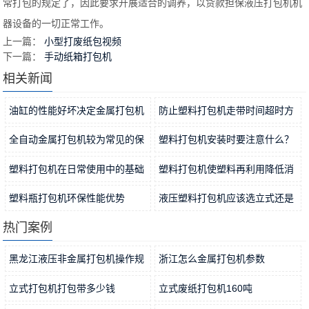
常打包的规定了，因此要求开展适合的调养，以贷款担保液压打包机机
器设备的一切正常工作。
上一篇：
小型打废纸包视频
下一篇：
手动纸箱打包机
相关新闻
油缸的性能好坏决定金属打包机
防止塑料打包机走带时间超时方
稳定…
2021-11-15
法分…
2021-11-12
全自动金属打包机较为常见的保
塑料打包机安装时要注意什么？
养方…
2021-11-09
2021-11-06
塑料打包机在日常使用中的基础
塑料打包机使塑料再利用降低消
工作…
2021-11-04
耗
2021-11-01
塑料瓶打包机环保性能优势
液压塑料打包机应该选立式还是
2021-10-31
卧式…
2021-10-29
热门案例
黑龙江液压非金属打包机操作规
浙江怎么金属打包机参数
程
2019-05-19
2019-06-15
立式打包机打包带多少钱
立式废纸打包机160吨