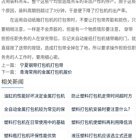
占用装料吊车。整个这些个均会造成吊车的非出产性的停产。由于这些
个原因，装料周期则超过了3分钟，于是便下降了打包机的出产率。
在运用自动纸箱打包机的打包带时，不要让打包带弄脏和损伤，只
要稍稍注意，一样是不会弄脏的，但是有一个物质情形要注意， 穿带
担担任职务务的人在穿完带后，忘记关自动废纸打包机储带箱的门，就
直接按了送带的按钮，造成打包带全掉在了地，所以要求操作担担任职
务务的人工作时，要用细心密。
上一篇：
宁夏钢带打包机打包带
下一篇：
青海常用的金属打包机报价
相关新闻
油缸的性能好坏决定金属打包机
防止塑料打包机走带时间超时方
稳定…
2021-11-15
法分…
2021-11-12
全自动金属打包机较为常见的保
塑料打包机安装时要注意什么？
养方…
2021-11-09
2021-11-06
塑料打包机在日常使用中的基础
塑料打包机使塑料再利用降低消
工作…
2021-11-04
耗
2021-11-01
塑料瓶打包机环保性能优势
液压塑料打包机应该选立式还是