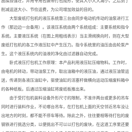
品揉捏强壮，并用专用包装带打包成形，使其大小大大减小，之后到了
削减运送大小、节俭运费，为公司增加效益的目的。
大型废纸打包机的液压系统靠三台由同步电动机传动的油泵进行工
作（那边边一台备用）。该液压系统由两个系统组成：主要系统和指令
系统。主要液压系统（在图上用粗线表示）当主滑阀换向时，则在大型
废纸打包机的各工作液压缸中产生压力。指令系统里的油压由齿轮泵产
生。这个液压系统内的油液的净化由过滤器自动完成。
卧式液压打包机工作原理：本产品利用液压缸压缩物料。工作时，
由电机的转动，带动油泵工作，取出油箱中的液压油，通过液压油管运
送，传递到各液压油缸中，驱使油缸的活塞杆做横向运动压缩废料箱中
的各种纸板。后通过压缩油缸将废纸板推出来。
由于受打包机装料设备外形尺寸的限制，不准许两台或更多的吊车
同时进行装料作业，不论哪台吊车，在打包机上面的天空邻近吊车没让
出地方的时刻，都不能不停车等待。除此之外，往往要相等待打包的废
钢铁进行挑选分类，以便挑出不可以以打包的废块，在这道工序里还要