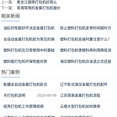
上一篇：
黑龙江钢带打包机好用么
下一篇：
青海常用的金属打包机报价
相关新闻
油缸的性能好坏决定金属打包机
防止塑料打包机走带时间超时方
稳定…
2021-11-15
法分…
2021-11-12
全自动金属打包机较为常见的保
塑料打包机安装时要注意什么？
养方…
2021-11-09
2021-11-06
塑料打包机在日常使用中的基础
塑料打包机使塑料再利用降低消
工作…
2021-11-04
耗
2021-11-01
塑料瓶打包机环保性能优势
液压塑料打包机应该选立式还是
2021-10-31
卧式…
2021-10-29
热门案例
新疆全自动金属打包机卧式
辽宁卧式液压金属打包机配件
2019-06-13
2019-05-16
半打包机说明
2019-09-09
江苏简易金属打包机流程
2019-05-25
纸壳打包机工作原理视频
云南大型打包机如何使用
2019-11-09
2019-04-09