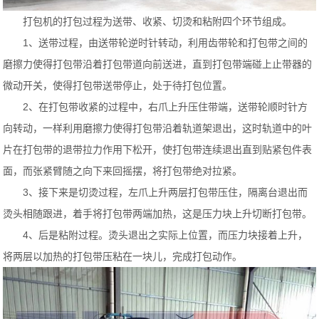
打包机的打包过程为送带、收紧、切烫和粘附四个环节组成。
1、送带过程，由送带轮逆时针转动，利用齿带轮和打包带之间的
磨擦力使得打包带沿着打包带道向前送进，直到打包带端碰上止带器的
微动开关，使得打包带送带停止，处于待打包位置。
2、在打包带收紧的过程中，右爪上升压住带端，送带轮顺时针方
向转动，一样利用磨擦力使得打包带沿着轨道架退出，这时轨道中的叶
片在打包带的退带拉力作用下松开，使打包带连续退出直到贴紧包件表
面，而张紧臂随之向下来回摇摆，将打包带绝对拉紧。
3、接下来是切烫过程，左爪上升两层打包带压住，隔离台退出而
烫头相随跟进，着手将打包带两端加热，这是压力块上升切断打包带。
4、后是粘附过程。烫头退出之实际上位置，而压力块接着上升，
将两层以加热的打包带压粘在一块儿，完成打包动作。