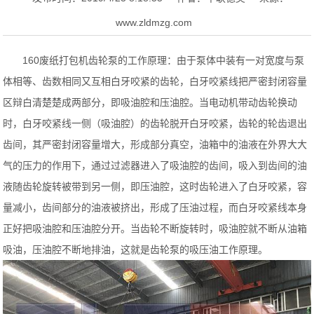
www.zldmzg.com
160废纸打包机齿轮泵的工作原理：由于泵体中装有一对宽度与泵
体相等、齿数相同又互相白牙咬紧的齿轮，白牙咬紧线把严密封闭容量
区辩白清楚楚成两部分，即吸油腔和压油腔。当电动机带动齿轮换动
时，白牙咬紧线一侧（吸油腔）的齿轮脱开白牙咬紧，齿轮的轮齿退出
齿间，其严密封闭容量增大，形成部分真空，油箱中的油液在外界大大
气的压力的作用下，通过过滤器进入了吸油腔的齿间，吸入到齿间的油
液随齿轮旋转被带到另一侧，即压油腔，这时齿轮进入了白牙咬紧，容
量减小，齿间部分的油液被挤出，形成了压油过程，而白牙咬紧线本身
正好把吸油腔和压油腔分开。当齿轮不断旋转时，吸油腔就不断从油箱
吸油，压油腔不断地排油，这就是齿轮泵的吸压油工作原理。