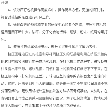
开焊。
4、该液压打包机操作高度适中，操作简单方便，更加的顺手儿，
符合对较轻的东西进行打包工作。
5、通过改进的预设和专业的研发中心的专心制造，液压打包机的
运用范围不断扩大，秸秆、分子化合物塑料、纸浆、粉末、纸屑均可打
包。
6、液压打包机属机械结构，部分关键部件运用了国内零件。
挤压回程液压缸的柱塞和导杆同挤压头的联接是利用在挤压头腔内
的螺钉帽和紧固螺钉帽来成功实现的。在打包机工作过程中，联接处往
往显露出来空隙、螺纹乱扣，而使柱塞上的紧固螺钉帽拧不下于来。在
挤压机构中（打包机的压盖），转动压盖的轴承的青铜器套产生轴向串
动，这时，压盖受到相当大的研磨。这是由于固定不牢靠和润滑油不充
分而引起的。建议用机械处置和热处置方法巩固青铜器套，安装时，在
青铜器套上作成凸肩并用紧固螺钉钉固定。为了担保润滑油可靠地从外
侧注入轴承中，在青钢套上作成环型沟槽并钻成通孔。