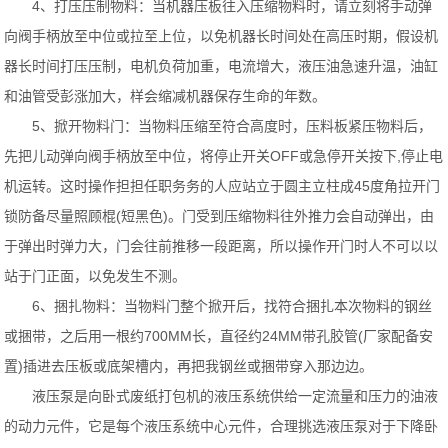
4、打压压制物料：当机器压板往入压缩物料时，请立刻将手动弹
向阀手柄放至中位或拉至上位，以免机器长时间处在高压时期，假设机
器长时间打压压制，电机负荷加重，电流增大，液压油急速升温，油缸
和油管受彭涨加大，样会缩减机器保存生命的年数。
5、掀开物料门：当物料压缩至符合高度时，压料板紧压物料后，
先把儿动弹向阀手柄放至中位，将停止开关OFF或急停开关按下,停止电
机运转。这时操作担担任职务务的人应站立于圆主立柱成45度角拉开门
锁防备尽量照顾棍(短黑色)。门受到压缩物料往外推力会自动弹出，由
于弹出时弹力大，门会往前推移一段距离，所以操作开门时人不可以以
站于门正面，以免发生不测。
6、捆扎物料：当物料门整个掀开后，找符合捆扎本次物料的钢丝
或捆带，之后用一根约700MM长，直径约24MM带孔胶管(厂家配备安
置)插进去压板或底架槽内，再把我钢丝或捆带穿入那边边。
液压泵是向卧式废纸打包机的液压系统供给一定流量和压力的油液
的动力元件，它是每个液压系统中心元件，合理挑选液压泵对于下降卧