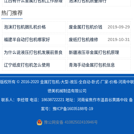
江西有什么金属打包机工作原理
泡沫打包机质量排行
2019-05-16
2019-09-09
热门推荐
泡沫打包机捆扎机价格
废金属打包机价钱
2019-09-29
2019-08-25
福建半自动打包机哪家好
废纸打包机维修
2019-10-31
2019-04-09
为什么说液压打包机发展前景良
新疆液压非金属打包机原理
好及…
2020-10-13
2019-05-10
辽宁纸皮打包机怎么使用
青海手动金属打包机信息
2019-04-18
2019-05-21
版权所有 © 2016-2020
金属打包机-大型-液压-全自动-卧式-厂家-价格-河南中联
德美机械制造有限公司
联系人：李经理 电话：18638722221 地址：河南省焦作市温县谷黄路中段 备
案号：
豫ICP备16035188号-19
豫公网安备 41082502410946号