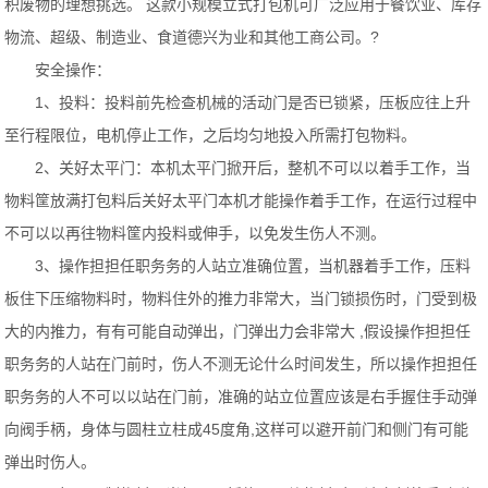
积废物的理想挑选。 这款小规模立式打包机可广泛应用于餐饮业、库存
物流、超级、制造业、食道德兴为业和其他工商公司。?
安全操作：
1、投料：投料前先检查机械的活动门是否已锁紧，压板应往上升
至行程限位，电机停止工作，之后均匀地投入所需打包物料。
2、关好太平门：本机太平门掀开后，整机不可以以着手工作，当
物料筐放满打包料后关好太平门本机才能操作着手工作，在运行过程中
不可以以再往物料筐内投料或伸手，以免发生伤人不测。
3、操作担担任职务务的人站立准确位置，当机器着手工作，压料
板住下压缩物料时，物料住外的推力非常大，当门锁损伤时，门受到极
大的内推力，有有可能自动弹出，门弹出力会非常大 ,假设操作担担任
职务务的人站在门前时，伤人不测无论什么时间发生，所以操作担担任
职务务的人不可以以站在门前，准确的站立位置应该是右手握住手动弹
向阀手柄，身体与圆柱立柱成45度角,这样可以避开前门和侧门有可能
弹出时伤人。