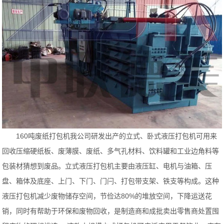
160吨废纸打包机我公司研发出产的立式、卧式液压打包机可用来
回收压缩硬纸板、废薄膜、废纸、多气孔材料、饮料罐和工业边角料等
包装材猜想到废品。立式液压打包机主要由液压缸、电机与油箱、压
盘、箱体及底座、上门、下门、门闩、打包带支架、铁支等构成。这种
液压打包机减少废物储存空间，节俭达80%的堆放空间，下降运送花
销，同时有帮助于环保和废物回收，是制造商和成批卖出零售商处置囤