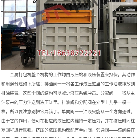
金属打包机整个机构的工作均由液压站和液压装置来担保，其动作
和用途分述如下所述：排油阀一一将各工作液压缸里的工作油液排放到
排油装置。这些个阀的结构可以减少液压系统冲击。分配阀一一将从主
油泵来的压力油送到液压缸里。排油阀和分配阀在外型上儿乎一模一
样，所以要注意别把它弄错了。单向阀一一油液只能从一个方向通过。
由于它的作用，便可在相应的液压缸内维持一定压力，并在挤压时同柱
塞回程进行联锁。挤压的浓压机构都配有单向阀。旁通阀——该阀装在