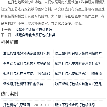
在打包地区划分出场地，以便依照河南废钢铁加工科学研究预设院
制定的工艺进行废钢铁的团体备料。研究制造具有高速工作机构和迅速
抓取装置的桥式分选吊车的结构。为了便于仔细检查整个操作过程，在
吊车的走行小车上安装操纵员室，并给它装设专用仪表。
上一篇：
福建小型金属打包机参数
下一篇：
福建自动化金属打包机种类
相关新闻
油缸的性能好坏决定金属打包机
防止塑料打包机走带时间超时方
稳定…
2021-11-15
法分…
2021-11-12
全自动金属打包机较为常见的保
塑料打包机安装时要注意什么？
养方…
2021-11-09
2021-11-06
塑料打包机在日常使用中的基础
塑料打包机使塑料再利用降低消
工作…
2021-11-04
耗
2021-11-01
塑料瓶打包机环保性能优势
液压塑料打包机应该选立式还是
2021-10-31
卧式…
2021-10-29
热门案例
打包机电气原理图
2019-11-13
浙江不锈钢金属打包机信息