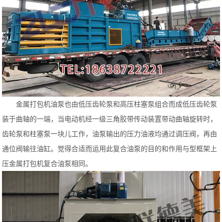
金属打包机油泵也由低压齿轮泵和高压柱塞泵组合而成低压齿轮泵
装于曲轴的一端，当电动机经一级三角胶带传动装置带动曲轴旋转时，
齿轮泵和柱塞泵一块儿工作，油泵输出的压力油液均通过调压阀，再由
通位阀输往油缸。觉得合适而运用此复合油泵的目的和作用与型框架上
压金属打包机复合油泵相同。