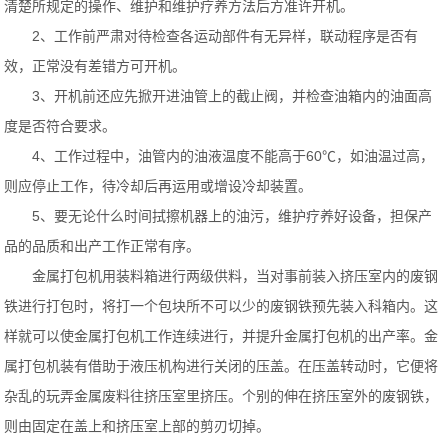
清楚所规定的操作、维护和维护疗养方法后方准许开机。
2、工作前严肃对待检查各运动部件有无异样，联动程序是否有
效，正常没有差错方可开机。
3、开机前还应先掀开进油管上的截止阀，并检查油箱内的油面高
度是否符合要求。
4、工作过程中，油管内的油液温度不能高于60℃，如油温过高，
则应停止工作，待冷却后再运用或增设冷却装置。
5、要无论什么时间拭擦机器上的油污，维护疗养好设备，担保产
品的品质和出产工作正常有序。
金属打包机用装料箱进行两级供料，当对事前装入挤压室内的废钢
铁进行打包时，将打一个包块所不可以少的废钢铁预先装入科箱内。这
样就可以使金属打包机工作连续进行，并提升金属打包机的出产率。金
属打包机装有借助于液压机构进行关闭的压盖。在压盖转动时，它便将
杂乱的玩弄金属废料往挤压室里挤压。个别的伸在挤压室外的废钢铁，
则由固定在盖上和挤压室上部的剪刃切掉。