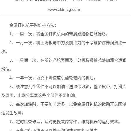
www.zldmzg.com
金属打包机平时维护方法：
1、一周一次，将金属打包机内的带屑或赃物扫除殆尽。
2、一月一次，将上滑板与中刀及前顶刀的干净维护疗养润滑油一
次。
3、一星期一次，在所的凸轮表面及上分机联接轴芯处加滴合适润
滑油。
4、一年一次，填充下降速度机齿轮箱内的机油。
5、须注意几个零件不可以加油：送退带滚轮，整个皮带，打滑片
及周围，电磁分离器这些个部件不要加油。
6、每次加油时，不要加非常多，以免金属打包机的微动开关因浸
油发生故障。
7、定时检查修理，及时更换故障零件，维持机器的运行效率。
8、设备运行环境不可以处于潮润或暴晒的环境中。