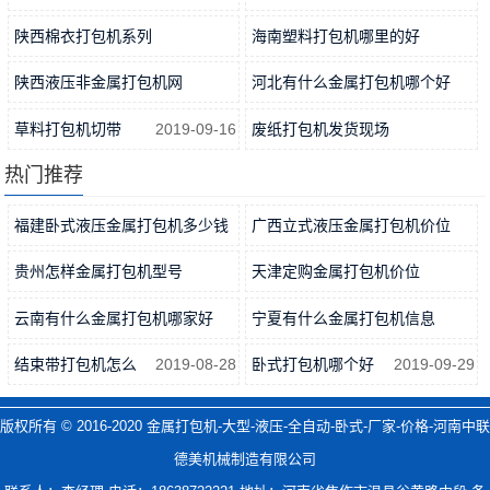
2019-05-05
陕西棉衣打包机系列
海南塑料打包机哪里的好
2019-04-22
2019-04-09
陕西液压非金属打包机网
河北有什么金属打包机哪个好
2019-05-27
2019-06-14
草料打包机切带
2019-09-16
废纸打包机发货现场
2017-12-28
热门推荐
福建卧式液压金属打包机多少钱
广西立式液压金属打包机价位
2019-05-14
2019-04-28
贵州怎样金属打包机型号
天津定购金属打包机价位
2019-05-22
2019-06-03
云南有什么金属打包机哪家好
宁夏有什么金属打包机信息
2019-06-21
2019-05-31
结束带打包机怎么
2019-08-28
卧式打包机哪个好
2019-09-29
版权所有 © 2016-2020
金属打包机-大型-液压-全自动-卧式-厂家-价格-河南中联
德美机械制造有限公司