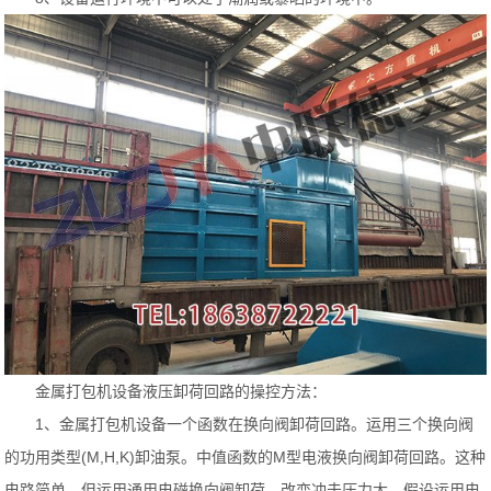
金属打包机设备液压卸荷回路的操控方法：
1、金属打包机设备一个函数在换向阀卸荷回路。运用三个换向阀
的功用类型(M,H,K)卸油泵。中值函数的M型电液换向阀卸荷回路。这种
电路简单，但运用通用电磁换向阀卸荷，改变冲击压力大。假设运用电