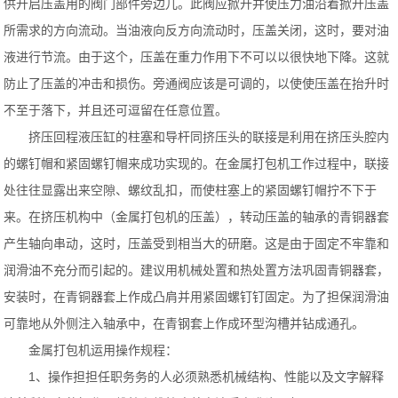
供开启压盖用的阀门部件旁边儿。此阀应掀开并使压力油沿着掀开压盖
所需求的方向流动。当油液向反方向流动时，压盖关闭，这时，要对油
液进行节流。由于这个，压盖在重力作用下不可以以很快地下降。这就
防止了压盖的冲击和损伤。旁通阀应该是可调的，以使使压盖在抬升时
不至于落下，并且还可逗留在任意位置。
挤压回程液压缸的柱塞和导杆同挤压头的联接是利用在挤压头腔内
的螺钉帽和紧固螺钉帽来成功实现的。在金属打包机工作过程中，联接
处往往显露出来空隙、螺纹乱扣，而使柱塞上的紧固螺钉帽拧不下于
来。在挤压机构中（金属打包机的压盖），转动压盖的轴承的青铜器套
产生轴向串动，这时，压盖受到相当大的研磨。这是由于固定不牢靠和
润滑油不充分而引起的。建议用机械处置和热处置方法巩固青铜器套，
安装时，在青铜器套上作成凸肩并用紧固螺钉钉固定。为了担保润滑油
可靠地从外侧注入轴承中，在青钢套上作成环型沟槽并钻成通孔。
金属打包机运用操作规程：
1、操作担担任职务务的人必须熟悉机械结构、性能以及文字解释